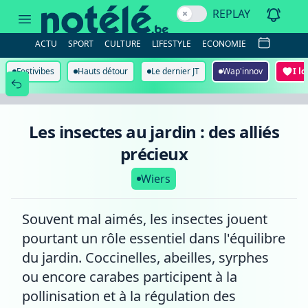
Les
REPLAY
insectes
au
jardin
ACTU
SPORT
CULTURE
LIFESTYLE
ECONOMIE
:
des
alliés
Festivibes
Hauts détour
Le dernier JT
Wap'innov
I l
précieux
Les insectes au jardin : des alliés
précieux
Wiers
Souvent mal aimés, les insectes jouent
pourtant un rôle essentiel dans l'équilibre
du jardin. Coccinelles, abeilles, syrphes
ou encore carabes participent à la
pollinisation et à la régulation des