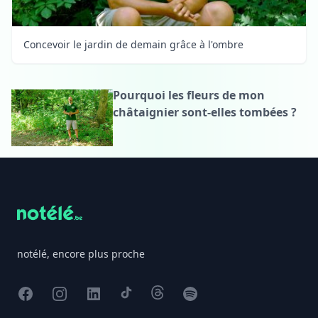
Concevoir le jardin de demain grâce à l'ombre
Pourquoi les fleurs de mon
châtaignier sont-elles tombées ?
Footer
notélé, encore plus proche
Facebook
Instagram
X
TikTok
Threads
Spotify