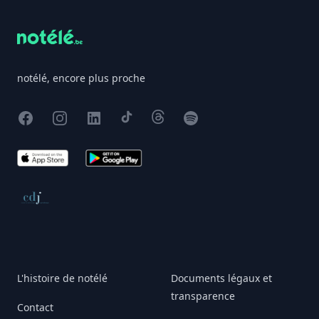
notélé, encore plus proche
Facebook
Instagram
X
TikTok
Threads
Spotify
App Store
Google Play
Conseil de déontologie journalistique
L'histoire de notélé
Documents légaux et
transparence
Contact