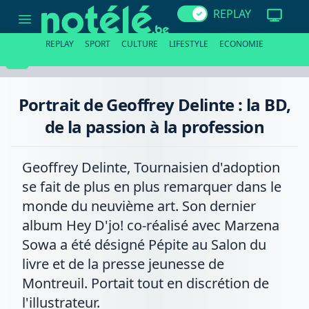
Portrait
REPLAY
de
Geoffrey
Delinte
REPLAY
SPORT
CULTURE
LIFESTYLE
ECONOMIE
:
la
BD,
de
la
Portrait de Geoffrey Delinte : la BD,
passion
à
de la passion à la profession
la
profession
Geoffrey Delinte, Tournaisien d'adoption
se fait de plus en plus remarquer dans le
monde du neuvième art. Son dernier
album Hey D'jo! co-réalisé avec Marzena
Sowa a été désigné Pépite au Salon du
livre et de la presse jeunesse de
Montreuil. Portait tout en discrétion de
l'illustrateur.