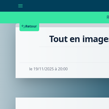
Tout
en
images
:
R
le
vélo
illumine
Retour
la
campagne
Tout en images
à
Tournai
le 19/11/2025 à 20:00