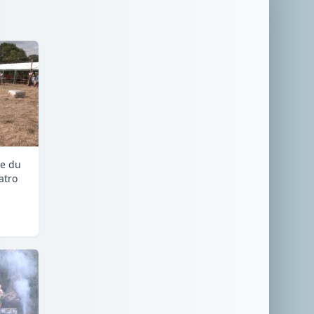
te du
atro