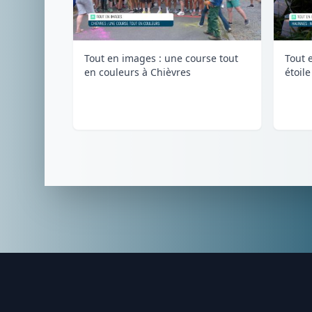
Tout en images : une course tout
Tout e
en couleurs à Chièvres
étoil
Footer