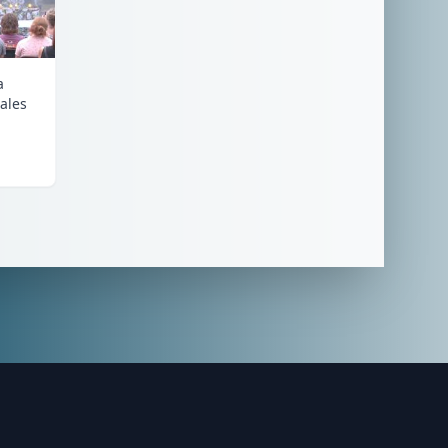
a
ales