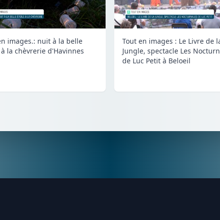
n images.: nuit à la belle
Tout en images : Le Livre de l
e à la chèvrerie d'Havinnes
Jungle, spectacle Les Nocturn
de Luc Petit à Beloeil