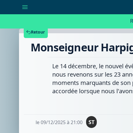
Monseigneur
Harpigny,
23
ans
R
d'épiscopat
à
l'ombre
Retour
des
5
Monseigneur Harpign
clochers
Le 14 décembre, le nouvel év
nous revenons sur les 23 ann
moments marquants de son pa
accordée lorsque nous l'avons
ST
le 09/12/2025 à 21:00