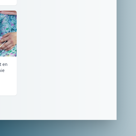
et en
nie