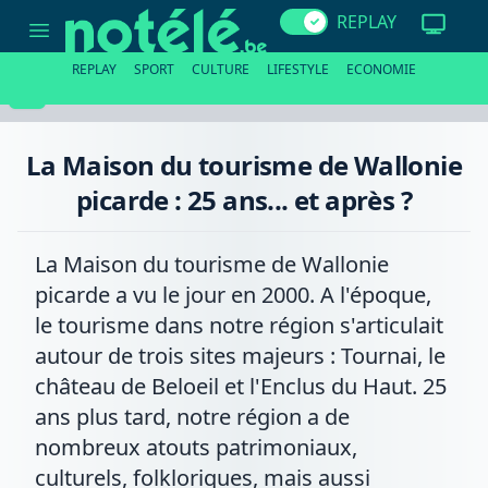
La
REPLAY
Maison
du
tourisme
REPLAY
SPORT
CULTURE
LIFESTYLE
ECONOMIE
de
Wallonie
picarde
:
25
La Maison du tourisme de Wallonie
ans...
et
picarde : 25 ans... et après ?
après
?
La Maison du tourisme de Wallonie
picarde a vu le jour en 2000. A l'époque,
le tourisme dans notre région s'articulait
autour de trois sites majeurs : Tournai, le
château de Beloeil et l'Enclus du Haut. 25
ans plus tard, notre région a de
nombreux atouts patrimoniaux,
culturels, folkloriques, mais aussi