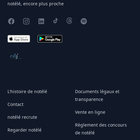
notélé, encore plus proche
Facebook
Instagram
X
TikTok
Threads
Spotify
App Store
Google Play
Conseil de déontologie journalistique
L'histoire de notélé
Documents légaux et
transparence
Contact
Vente en ligne
notélé recrute
Règlement des concours
Regarder notélé
de notélé