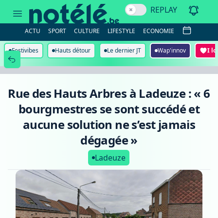
Rue
REPLAY
des
Hauts
Arbres
ACTU
SPORT
CULTURE
LIFESTYLE
ECONOMIE
à
Ladeuze
:
Festivibes
Hauts détour
Le dernier JT
Wap'innov
I l
« 6
bourgmestres
se
sont
succédé
Rue des Hauts Arbres à Ladeuze : « 6
et
aucune
bourgmestres se sont succédé et
solution
ne
aucune solution ne s’est jamais
s’est
jamais
dégagée »
dégagée »
Ladeuze