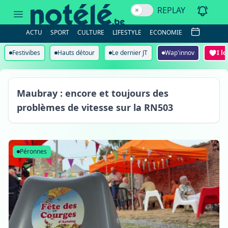
REPLAY
ACTU
SPORT
CULTURE
LIFESTYLE
ECONOMIE
Festivibes
Hauts détour
Le dernier JT
Wap'innov
I l
Maubray
Maubray : encore et toujours des
problèmes de vitesse sur la RN503
Péronnes