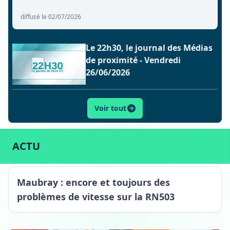
diffusé le 02/07/2026
Le 22h30, le journal des Médias
de proximité - Vendredi
26/06/2026
Voir tout
ACTU
SPORT
CULTURE
LIFESTYLE
ECONOMIE
ACTU
Maubray
Maubray : encore et toujours des
problèmes de vitesse sur la RN503