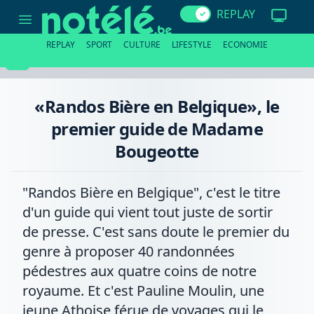
«Randos
REPLAY
Bière
en
Belgique»,
REPLAY
SPORT
CULTURE
LIFESTYLE
ECONOMIE
le
premier
guide
de
Madame
«Randos Bière en Belgique», le
Bougeotte
premier guide de Madame
Bougeotte
"Randos Bière en Belgique", c'est le titre
d'un guide qui vient tout juste de sortir
de presse. C'est sans doute le premier du
genre à proposer 40 randonnées
pédestres aux quatre coins de notre
royaume. Et c'est Pauline Moulin, une
jeune Athoise férue de voyages qui le