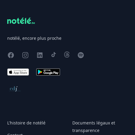
Footer
notélé, encore plus proche
Facebook
Instagram
X
TikTok
Threads
Spotify
App Store
Google Play
Conseil de déontologie journalistique
L'histoire de notélé
Documents légaux et
transparence