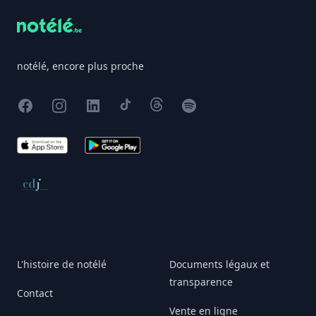
notélé, encore plus proche
Facebook
Instagram
X
TikTok
Threads
Spotify
App Store
Google Play
Conseil de déontologie journalistique
L'histoire de notélé
Documents légaux et
transparence
Contact
Vente en ligne