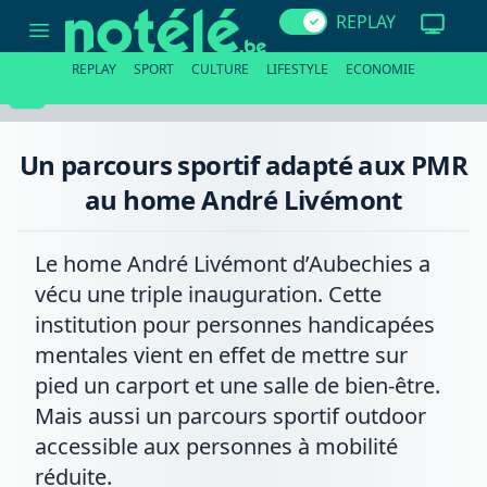
Un
REPLAY
parcours
sportif
adapté
REPLAY
SPORT
CULTURE
LIFESTYLE
ECONOMIE
aux
PMR
au
home
André
Un parcours sportif adapté aux PMR
Livémont
au home André Livémont
Le home André Livémont d’Aubechies a
vécu une triple inauguration. Cette
institution pour personnes handicapées
mentales vient en effet de mettre sur
pied un carport et une salle de bien-être.
Mais aussi un parcours sportif outdoor
accessible aux personnes à mobilité
réduite.