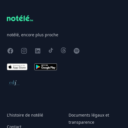
notélé, encore plus proche
Facebook
Instagram
X
TikTok
Threads
Spotify
App Store
Google Play
Conseil de déontologie journalistique
L'histoire de notélé
Documents légaux et
transparence
Contact