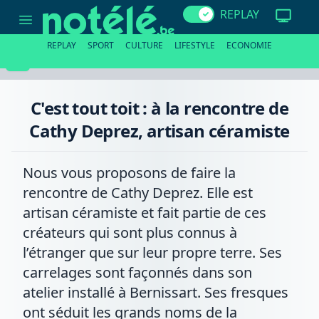
C'est
REPLAY
tout
toit
:
REPLAY
SPORT
CULTURE
LIFESTYLE
ECONOMIE
à
la
rencontre
de
Cathy
C'est tout toit : à la rencontre de
Deprez,
artisan
Cathy Deprez, artisan céramiste
céramiste
Nous vous proposons de faire la
rencontre de Cathy Deprez. Elle est
artisan céramiste et fait partie de ces
créateurs qui sont plus connus à
l’étranger que sur leur propre terre. Ses
carrelages sont façonnés dans son
atelier installé à Bernissart. Ses fresques
ont séduit les grands noms de la