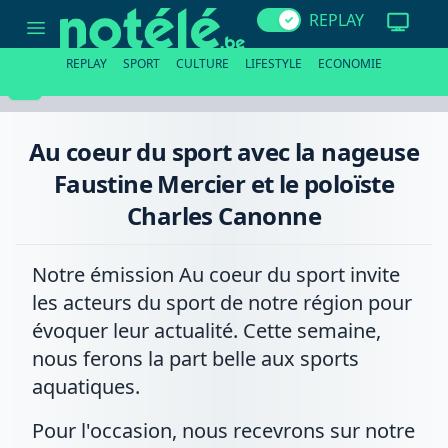
Au
REPLAY
coeur
du
sport
REPLAY
SPORT
CULTURE
LIFESTYLE
ECONOMIE
avec
la
nageuse
Faustine
Mercier
Au coeur du sport avec la nageuse
et
le
Faustine Mercier et le poloïste
poloïste
Charles
Charles Canonne
Canonne
Notre émission Au coeur du sport invite
les acteurs du sport de notre région pour
évoquer leur actualité. Cette semaine,
nous ferons la part belle aux sports
aquatiques.
Pour l'occasion, nous recevrons sur notre