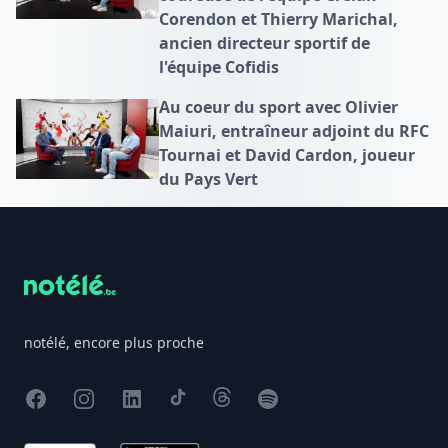
Corendon et Thierry Marichal,
ancien directeur sportif de
l'équipe Cofidis
Au coeur du sport avec Olivier
Maiuri, entraîneur adjoint du RFC
Tournai et David Cardon, joueur
du Pays Vert
Footer
notélé, encore plus proche
Facebook
Instagram
X
TikTok
Threads
Spotify