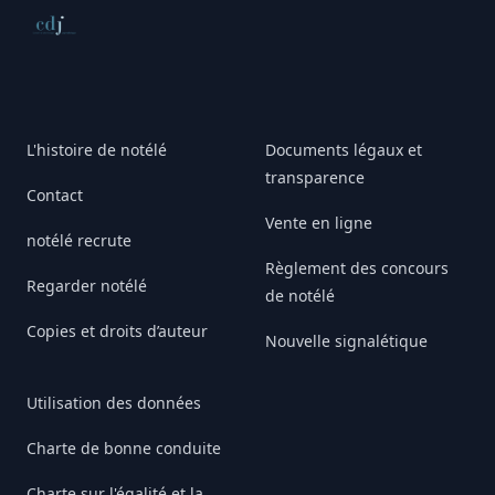
Conseil de déontologie journalistique
L'histoire de notélé
Documents légaux et
transparence
Contact
Vente en ligne
notélé recrute
Règlement des concours
Regarder notélé
de notélé
Copies et droits d’auteur
Nouvelle signalétique
Utilisation des données
Charte de bonne conduite
Charte sur l'égalité et la