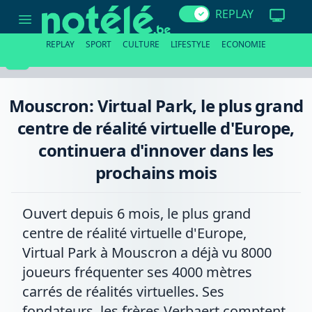
Mouscron:
REPLAY
Virtual
Park,
le
REPLAY
SPORT
CULTURE
LIFESTYLE
ECONOMIE
plus
grand
centre
de
réalité
Mouscron: Virtual Park, le plus grand
virtuelle
d'Europe,
centre de réalité virtuelle d'Europe,
continuera
d'innover
continuera d'innover dans les
dans
les
prochains mois
prochains
mois
Ouvert depuis 6 mois, le plus grand
centre de réalité virtuelle d'Europe,
Virtual Park à Mouscron a déjà vu 8000
joueurs fréquenter ses 4000 mètres
carrés de réalités virtuelles. Ses
fondateurs, les frères Verbaert comptent