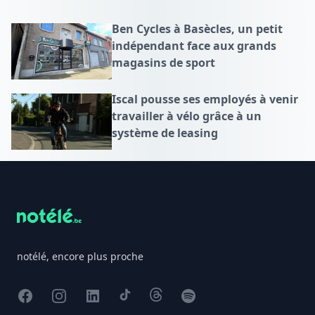
Ben Cycles à Basècles, un petit
indépendant face aux grands
magasins de sport
Iscal pousse ses employés à venir
travailler à vélo grâce à un
système de leasing
Footer
notélé, encore plus proche
Facebook
Instagram
X
TikTok
Threads
Spotify