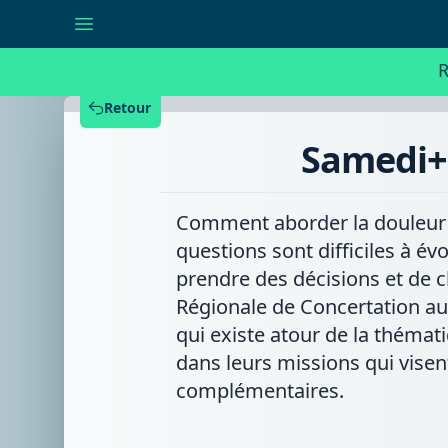
Samedi+
:
briser
le
R
tabou
des
soins
Retour
palliatifs
Samedi+ :
Comment aborder la douleur d'
questions sont difficiles à év
prendre des décisions et de 
Régionale de Concertation aut
qui existe atour de la thémat
dans leurs missions qui visen
complémentaires.