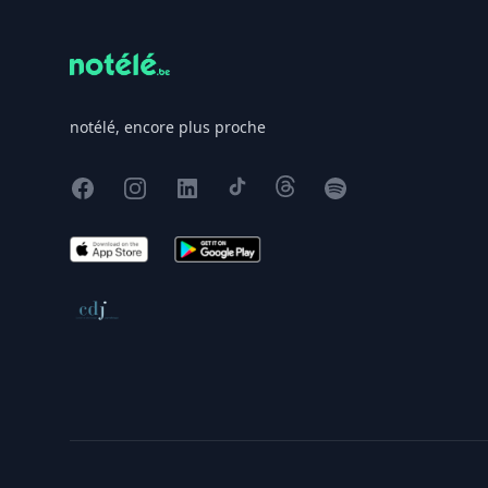
notélé, encore plus proche
Facebook
Instagram
X
TikTok
Threads
Spotify
App Store
Google Play
Conseil de déontologie journalistique