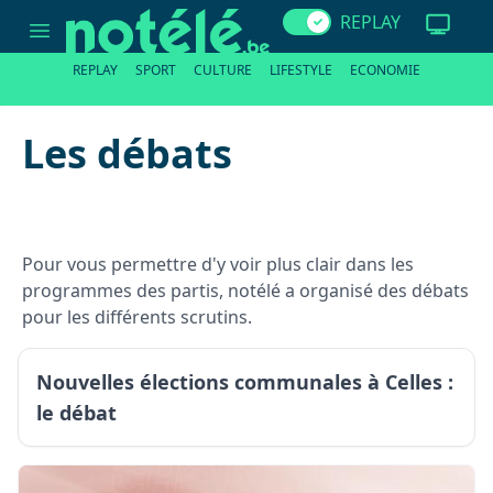
Pour
REPLAY
vous
permettre
d'y
REPLAY
SPORT
CULTURE
LIFESTYLE
ECONOMIE
voir
plus
clair
dans
Les débats
les
programmes
des
partis,
notélé
a
organisé
Pour vous permettre d'y voir plus clair dans les
des
programmes des partis, notélé a organisé des débats
débats
pour
pour les différents scrutins.
les
différents
scrutins.
Nouvelles élections communales à Celles :
le débat
Celles