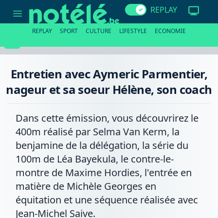
Entretien
REPLAY
avec
Aymeric
Parmentier,
REPLAY
SPORT
CULTURE
LIFESTYLE
ECONOMIE
nageur
et
sa
soeur
Hélène,
Entretien avec Aymeric Parmentier,
son
coach
nageur et sa soeur Hélène, son coach
Dans cette émission, vous découvrirez le
400m réalisé par Selma Van Kerm, la
benjamine de la délégation, la série du
100m de Léa Bayekula, le contre-le-
montre de Maxime Hordies, l'entrée en
matière de Michèle Georges en
équitation et une séquence réalisée avec
Jean-Michel Saive.