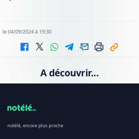
le 04/09/2024 à 19:30
A découvrir...
Footer
notélé, encore plus proche