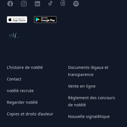
Facebook
Instagram
X
TikTok
Threads
Spotify
App Store
Google Play
Conseil de déontologie journalistique
L'histoire de notélé
Documents légaux et
transparence
Contact
Vente en ligne
notélé recrute
Règlement des concours
Regarder notélé
de notélé
Copies et droits d’auteur
Nouvelle signalétique