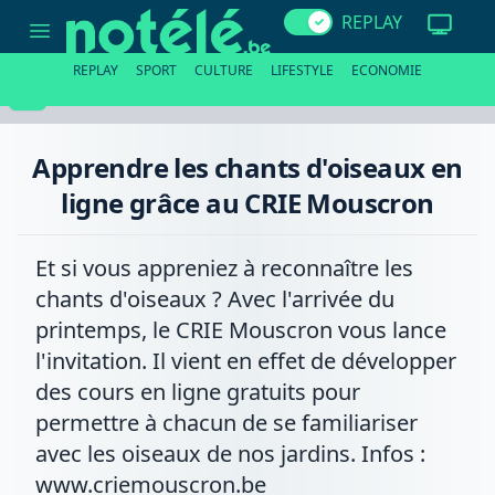
Apprendre
REPLAY
les
chants
d'oiseaux
REPLAY
SPORT
CULTURE
LIFESTYLE
ECONOMIE
en
ligne
grâce
au
CRIE
Apprendre les chants d'oiseaux en
Mouscron
ligne grâce au CRIE Mouscron
Et si vous appreniez à reconnaître les
chants d'oiseaux ? Avec l'arrivée du
printemps, le CRIE Mouscron vous lance
l'invitation. Il vient en effet de développer
des cours en ligne gratuits pour
permettre à chacun de se familiariser
avec les oiseaux de nos jardins. Infos :
www.criemouscron.be