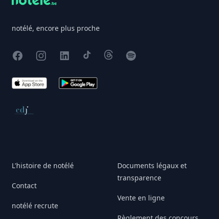
notélé, encore plus proche
Facebook
Instagram
X
TikTok
Threads
Spotify
App Store
Google Play
Conseil de déontologie journalistique
L'histoire de notélé
Documents légaux et
transparence
Contact
Vente en ligne
notélé recrute
Règlement des concours