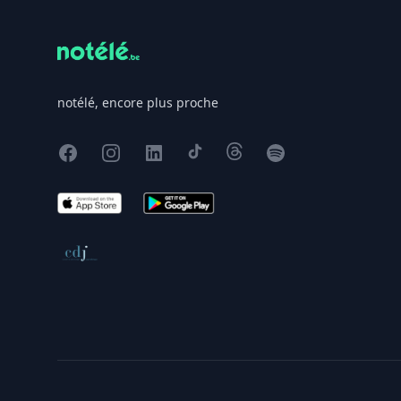
notélé, encore plus proche
Facebook
Instagram
X
TikTok
Threads
Spotify
App Store
Google Play
Conseil de déontologie journalistique