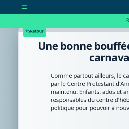
Une
bonne
bouffée
d'oxygéne
R
pour
les
participants
Retour
du
stage
Une bonne bouffée
de
carnaval
au
carnava
Centre
Protestant
d'Amougies
Comme partout ailleurs, le ca
par le Centre Protestant d'A
maintenu. Enfants, ados et an
responsables du centre d'hé
politique pour pouvoir à nouve