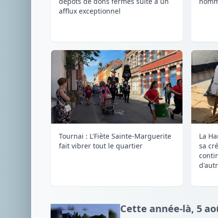
dépôts de dons fermés suite à un
homm
afflux exceptionnel
Tournai : L'Fiète Sainte-Marguerite
La Ha
fait vibrer tout le quartier
sa cré
conti
d'autr
Cette année-là, 5 ao