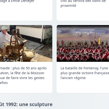
age à Émile Deneyer
civil au service des soins de
proximité
maide : plus de 50 ans après
La bataille de Fontenoy, l'une
ation, la fête de la Moisson
plus grande victoire français
nue de faire vivre les gestes
l'ancien régime
efois
ût 1992: une sculpture