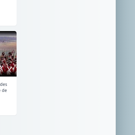
 des
e de