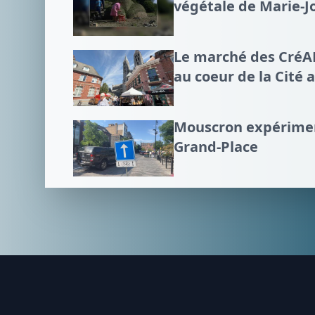
végétale de Marie-J
Le marché des CréART
au coeur de la Cité 
Mouscron expérimen
Grand-Place
Footer