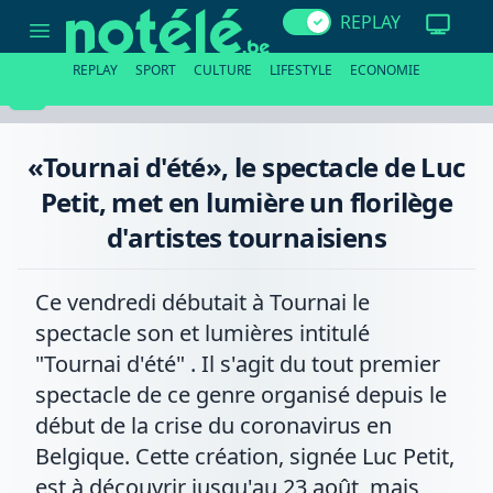
«Tournai
REPLAY
d'été»,
le
spectacle
REPLAY
SPORT
CULTURE
LIFESTYLE
ECONOMIE
de
Luc
Petit,
met
en
«Tournai d'été», le spectacle de Luc
lumière
un
Petit, met en lumière un florilège
florilège
d'artistes
d'artistes tournaisiens
tournaisiens
Ce vendredi débutait à Tournai le
spectacle son et lumières intitulé
"Tournai d'été" . Il s'agit du tout premier
spectacle de ce genre organisé depuis le
début de la crise du coronavirus en
Belgique. Cette création, signée Luc Petit,
est à découvrir jusqu'au 23 août, mais