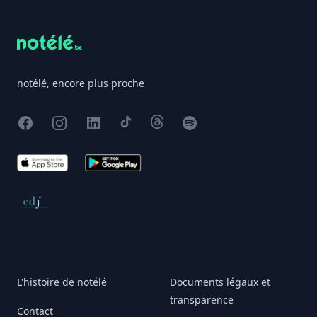
notélé, encore plus proche
Facebook
Instagram
X
TikTok
Threads
Spotify
App Store
Google Play
Conseil de déontologie journalistique
L'histoire de notélé
Documents légaux et
transparence
Contact