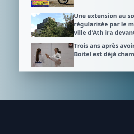
Une extension au 
régularisée par le mi
ville d'Ath ira devan
Trois ans après avo
Boitel est déjà cha
Footer