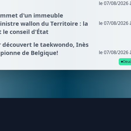
le 07/08/2026 
sommet d'un immeuble
nistre wallon du Territoire : la
le 07/08/2026 
t le conseil d'État
ir découvert le taekwondo, Inès
mpionne de Belgique!
le 07/08/2026 
Oeud