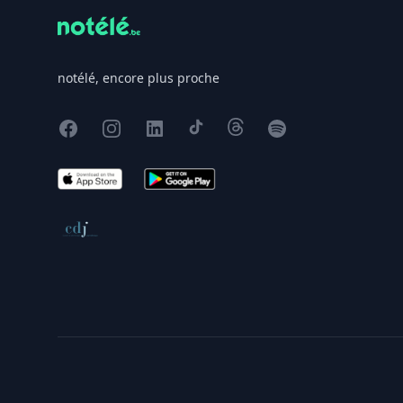
notélé, encore plus proche
Facebook
Instagram
X
TikTok
Threads
Spotify
App Store
Google Play
Conseil de déontologie journalistique