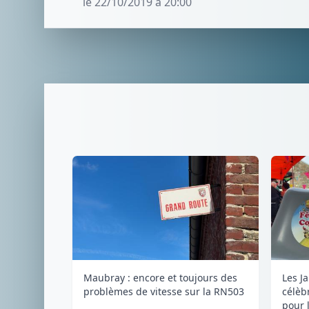
le 22/10/2019 à 20:00
Maubray : encore et toujours des
Les J
problèmes de vitesse sur la RN503
célèb
pour l