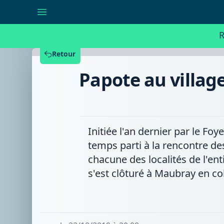
Papote
au
village
du
R
foyer
socio-
culturel
Retour
d'Antoing
s'arrête
Papote au village
à
Maubray
Initiée l'an dernier par le Fo
temps parti à la rencontre d
chacune des localités de l'ent
s'est clôturé à Maubray en col