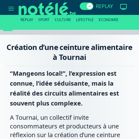
Création
REPLAY
d’une
ceinture
alimentaire
REPLAY
SPORT
CULTURE
LIFESTYLE
ECONOMIE
à
Tournai
Création d’une ceinture alimentaire
à Tournai
“Mangeons local!”, l’expression est
connue, l’idée séduisante, mais la
réalité des circuits alimentaires est
souvent plus complexe.
A Tournai, un collectif invite
consommateurs et producteurs à une
réflexion sur la création d’une ceinture