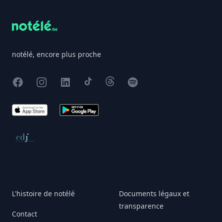
notélé, encore plus proche
Facebook
Instagram
X
TikTok
Threads
Spotify
App Store
Google Play
Conseil de déontologie journalistique
L'histoire de notélé
Documents légaux et
transparence
Contact