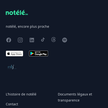
notélé, encore plus proche
Facebook
Instagram
X
TikTok
Threads
Spotify
App Store
Google Play
Conseil de déontologie journalistique
L'histoire de notélé
Documents légaux et
transparence
Contact