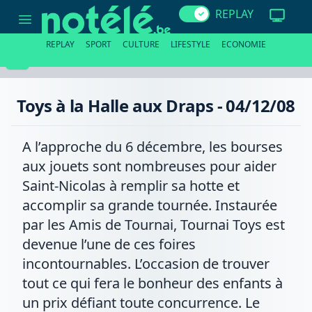
Toys
REPLAY
à
la
Halle
REPLAY
SPORT
CULTURE
LIFESTYLE
ECONOMIE
aux
Draps
-
04/12/08
Toys à la Halle aux Draps - 04/12/08
A l’approche du 6 décembre, les bourses
aux jouets sont nombreuses pour aider
Saint-Nicolas à remplir sa hotte et
accomplir sa grande tournée. Instaurée
par les Amis de Tournai, Tournai Toys est
devenue l’une de ces foires
incontournables. L’occasion de trouver
tout ce qui fera le bonheur des enfants à
un prix défiant toute concurrence. Le