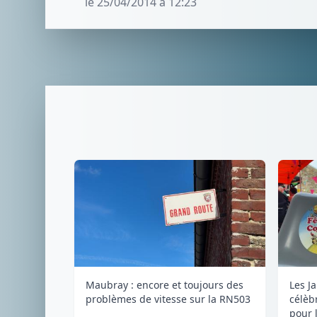
le 25/04/2014 à 12:23
Maubray : encore et toujours des
Les J
problèmes de vitesse sur la RN503
célèb
pour l