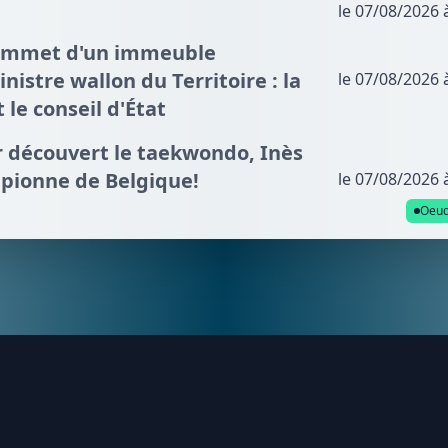
le 07/08/2026 
sommet d'un immeuble
nistre wallon du Territoire : la
le 07/08/2026 
t le conseil d'État
ir découvert le taekwondo, Inès
mpionne de Belgique!
le 07/08/2026 
Oeud