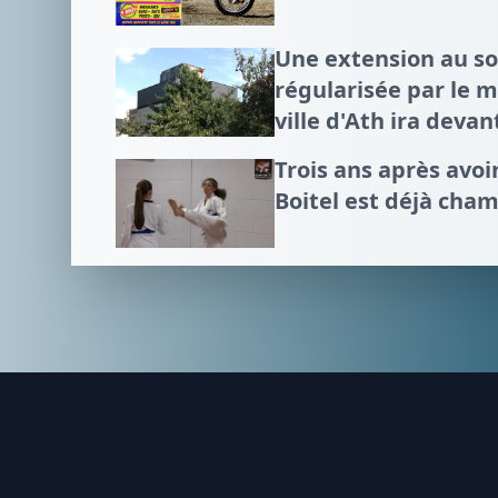
Une extension au 
régularisée par le mi
ville d'Ath ira devan
Trois ans après avo
Boitel est déjà cha
Footer