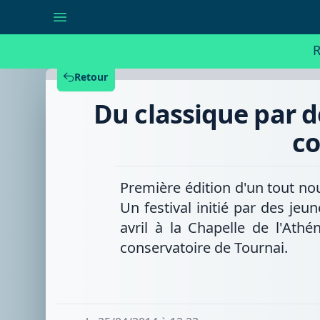
Du
classique
par
des
R
jeunes,
pour
des
Retour
jeunes
:
Du classique par de
le
défi
du
co
Festival
contrastes
à
Tournai
Première édition d'un tout nou
-
24/04/14
Un festival initié par des jeu
avril à la Chapelle de l'Ath
conservatoire de Tournai.