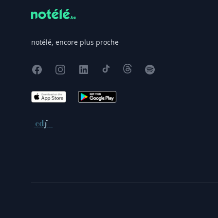
notélé, encore plus proche
Facebook
Instagram
X
TikTok
Threads
Spotify
App Store
Google Play
Conseil de déontologie journalistique