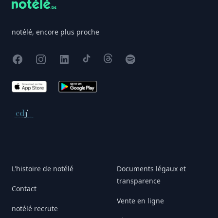
notélé, encore plus proche
Facebook
Instagram
X
TikTok
Threads
Spotify
App Store
Google Play
Conseil de déontologie journalistique
L'histoire de notélé
Documents légaux et
transparence
Contact
Vente en ligne
notélé recrute