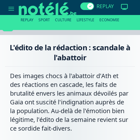
L'édito
REPLAY
de
la
rédaction
REPLAY
SPORT
CULTURE
LIFESTYLE
ECONOMIE
:
scandale
à
l'abattoir
L'édito de la rédaction : scandale à
l'abattoir
Des images chocs à l'abattoir d'Ath et
des réactions en cascade, les faits de
brutalité envers les animaux dévoilés par
Gaïa ont suscité l'indignation auprès de
la population. Au-delà de l'émotion bien
légitime, l'édito de la semaine revient sur
ce sordide fait-divers.