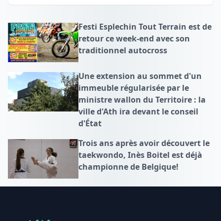
Festi Esplechin Tout Terrain est de
retour ce week-end avec son
traditionnel autocross
Une extension au sommet d'un
immeuble régularisée par le
ministre wallon du Territoire : la
ville d'Ath ira devant le conseil
d'État
Trois ans après avoir découvert le
taekwondo, Inès Boitel est déjà
championne de Belgique!
Footer