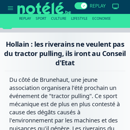
Hollain
REPLAY
:
les
riverains
REPLAY
SPORT
CULTURE
LIFESTYLE
ECONOMIE
ne
veulent
pas
du
tractor
Hollain : les riverains ne veulent pas
pulling,
ils
du tractor pulling, ils iront au Conseil
iront
au
d'Etat
Conseil
d'Etat
Du côté de Brunehaut, une jeune
association organisera l'été prochain un
événement de "tractor pulling". Ce sport
mécanique est de plus en plus contesté à
cause des dégâts causés à
l'environnement par les machines et des
nuisances qu'il génère. Les riverains du