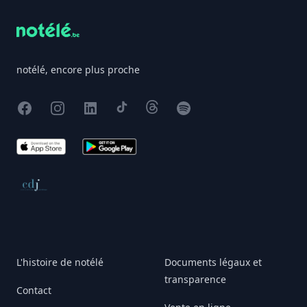
notélé, encore plus proche
Facebook
Instagram
X
TikTok
Threads
Spotify
App Store
Google Play
Conseil de déontologie journalistique
L'histoire de notélé
Documents légaux et
transparence
Contact