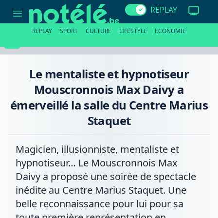
Le
REPLAY
mentaliste
et
hypnotiseur
REPLAY
SPORT
CULTURE
LIFESTYLE
ECONOMIE
Mouscronnois
Max
Daivy
a
émerveillé
Le mentaliste et hypnotiseur
la
salle
Mouscronnois Max Daivy a
du
Centre
émerveillé la salle du Centre Marius
Marius
Staquet
Staquet
Magicien, illusionniste, mentaliste et
hypnotiseur… Le Mouscronnois Max
Daivy a proposé une soirée de spectacle
inédite au Centre Marius Staquet. Une
belle reconnaissance pour lui pour sa
toute première représentation en