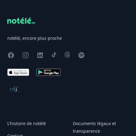
Footer
notélé, encore plus proche
Facebook
Instagram
X
TikTok
Threads
Spotify
App Store
Google Play
Conseil de déontologie journalistique
L'histoire de notélé
Documents légaux et
transparence
Contact