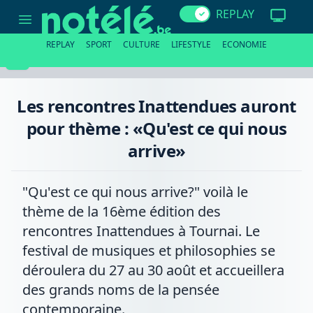
Les
REPLAY
rencontres
Inattendues
auront
REPLAY
SPORT
CULTURE
LIFESTYLE
ECONOMIE
pour
thème
:
«Qu'est
ce
Les rencontres Inattendues auront
qui
nous
pour thème : «Qu'est ce qui nous
arrive»
arrive»
"Qu'est ce qui nous arrive?" voilà le
thème de la 16ème édition des
rencontres Inattendues à Tournai. Le
festival de musiques et philosophies se
déroulera du 27 au 30 août et accueillera
des grands noms de la pensée
contemporaine.