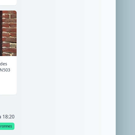
 des
RN503
à 18:20
éronnes