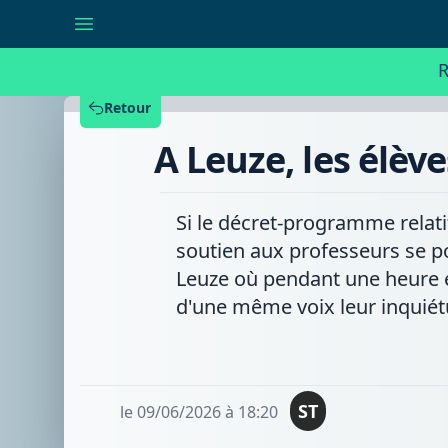
A
Leuze,
les
élèves
R
manifestent
leur
soutien
Retour
aux
enseignants
A Leuze, les élèv
Si le décret-programme relati
soutien aux professeurs se po
Leuze où pendant une heure él
d'une même voix leur inquiétu
ST
le 09/06/2026 à 18:20