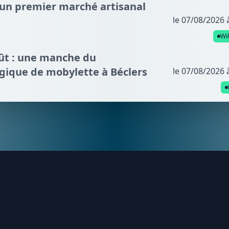
: un premier marché artisanal
le 07/08/2026 
Wi
oût : une manche du
gique de mobylette à Béclers
le 07/08/2026 