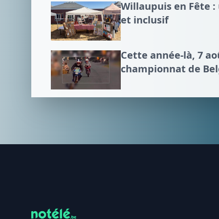
Willaupuis en Fête 
et inclusif
Cette année-là, 7 a
championnat de Bel
Footer