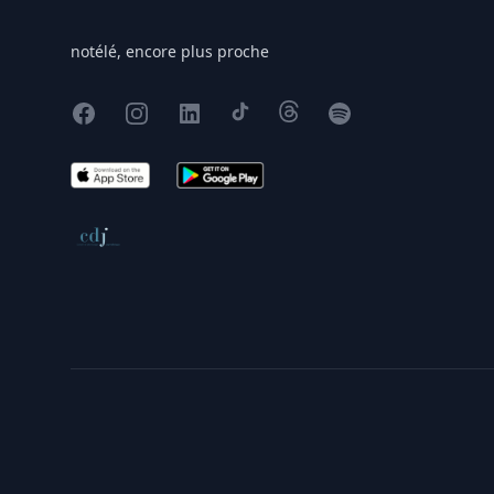
notélé, encore plus proche
Facebook
Instagram
X
TikTok
Threads
Spotify
App Store
Google Play
Conseil de déontologie journalistique