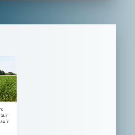
rs
pour
au ?