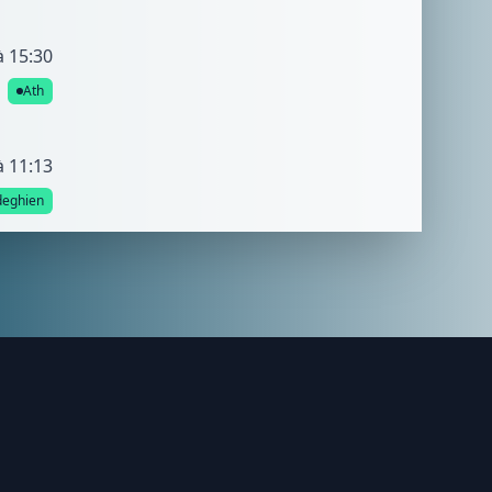
à 15:30
Ath
à 11:13
eghien