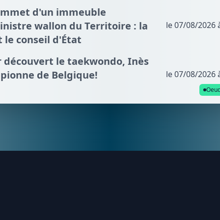
sommet d'un immeuble
nistre wallon du Territoire : la
le 07/08/2026 
t le conseil d'État
ir découvert le taekwondo, Inès
mpionne de Belgique!
le 07/08/2026 
Oeud