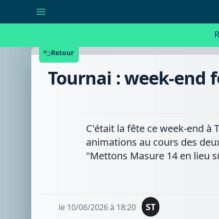
Tournai
:
week-
end
R
festif
pour
Masure
Retour
14
et
Tournai : week-end 
sa
campagne
«Mettons
Masure
14
en
lieu
C'était la fête ce week-end 
sûr»
animations au cours des deux 
"Mettons Masure 14 en lieu s
ST
le 10/06/2026 à 18:20