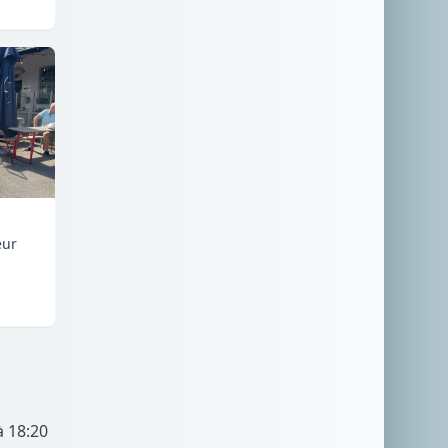
eur
à 18:20