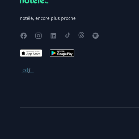
notélé, encore plus proche
Facebook
Instagram
X
TikTok
Threads
Spotify
App Store
Google Play
Conseil de déontologie journalistique