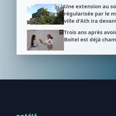
Une extension au 
régularisée par le mi
ville d'Ath ira devan
Trois ans après avo
Boitel est déjà cha
Footer