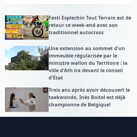
Festi Esplechin Tout Terrain est de
retour ce week-end avec son
traditionnel autocross
Une extension au sommet d'un
immeuble régularisée par le
ministre wallon du Territoire : la
ville d'Ath ira devant le conseil
d'État
Trois ans après avoir découvert le
taekwondo, Inès Boitel est déjà
championne de Belgique!
Footer