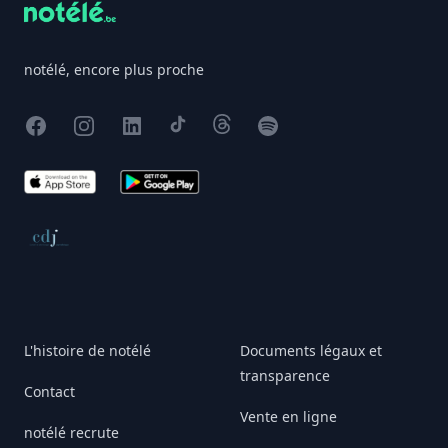
notélé, encore plus proche
Facebook
Instagram
X
TikTok
Threads
Spotify
App Store
Google Play
Conseil de déontologie journalistique
L'histoire de notélé
Documents légaux et
transparence
Contact
Vente en ligne
notélé recrute