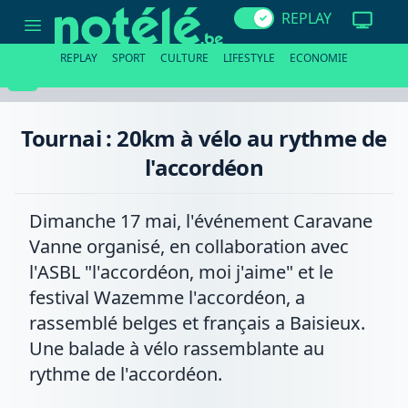
Tournai
REPLAY
:
20km
à
REPLAY
SPORT
CULTURE
LIFESTYLE
ECONOMIE
vélo
au
rythme
de
l'accordéon
Tournai : 20km à vélo au rythme de
l'accordéon
Dimanche 17 mai, l'événement Caravane
Vanne organisé, en collaboration avec
l'ASBL "l'accordéon, moi j'aime" et le
festival Wazemme l'accordéon, a
rassemblé belges et français a Baisieux.
Une balade à vélo rassemblante au
rythme de l'accordéon.