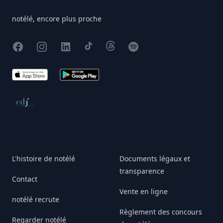
notélé, encore plus proche
Facebook
Instagram
X
TikTok
Threads
Spotify
App Store
Google Play
Conseil de déontologie journalistique
L'histoire de notélé
Documents légaux et
transparence
Contact
Vente en ligne
notélé recrute
Règlement des concours
Regarder notélé