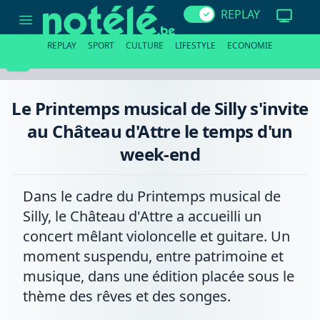
Le
REPLAY
Printemps
musical
de
REPLAY
SPORT
CULTURE
LIFESTYLE
ECONOMIE
Silly
s'invite
au
Château
d'Attre
Le Printemps musical de Silly s'invite
le
temps
au Château d'Attre le temps d'un
d'un
week-
week-end
end
Dans le cadre du Printemps musical de
Silly, le Château d'Attre a accueilli un
concert mêlant violoncelle et guitare. Un
moment suspendu, entre patrimoine et
musique, dans une édition placée sous le
thème des rêves et des songes.