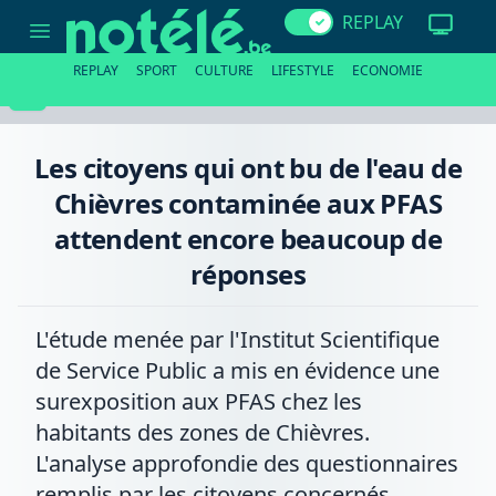
Les
REPLAY
citoyens
qui
ont
REPLAY
SPORT
CULTURE
LIFESTYLE
ECONOMIE
bu
de
l'eau
de
Chièvres
Les citoyens qui ont bu de l'eau de
contaminée
aux
Chièvres contaminée aux PFAS
PFAS
attendent
attendent encore beaucoup de
encore
beaucoup
réponses
de
réponses
L'étude menée par l'Institut Scientifique
de Service Public a mis en évidence une
surexposition aux PFAS chez les
habitants des zones de Chièvres.
L'analyse approfondie des questionnaires
remplis par les citoyens concernés