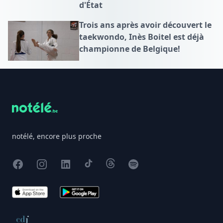
d'État
Trois ans après avoir découvert le
taekwondo, Inès Boitel est déjà
championne de Belgique!
Footer
notélé, encore plus proche
Facebook
Instagram
X
TikTok
Threads
Spotify
App Store
Google Play
Conseil de déontologie journalistique