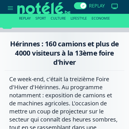
Hérinnes
REPLAY
:
160
camions
REPLAY
SPORT
CULTURE
LIFESTYLE
ECONOMIE
et
plus
de
4000
visiteurs
Hérinnes : 160 camions et plus de
à
la
4000 visiteurs à la 13ème foire
13ème
foire
d'hiver
d'hiver
Ce week-end, c'était la treizième Foire
d'Hiver d'Hérinnes. Au programme
notamment : exposition de camions et
de machines agricoles. L'occasion de
mettre un coup de projecteur sur le
secteur qui connaît des heures sombres,
tout en se rassemblant dans une