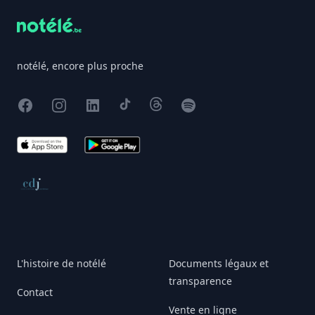
notélé, encore plus proche
Facebook
Instagram
X
TikTok
Threads
Spotify
App Store
Google Play
Conseil de déontologie journalistique
L'histoire de notélé
Documents légaux et
transparence
Contact
Vente en ligne