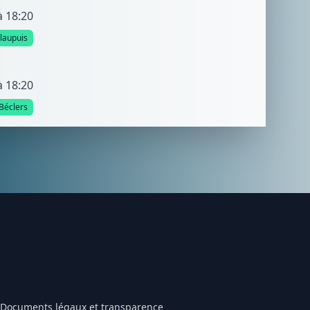
à 18:20
llaupuis
à 18:20
Béclers
Documents légaux et transparence