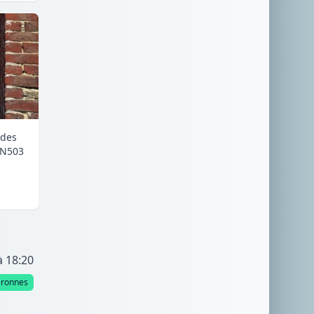
 des
RN503
à 18:20
éronnes