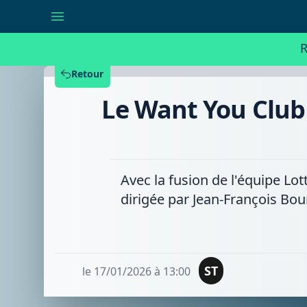
Le
Want
You
Club
R
:
un
projet
Retour
local
qui
Le Want You Club 
acquiert
une
dimension
nationale
Avec la fusion de l'équipe Lot
dirigée par Jean-François Bou
ST
le 17/01/2026 à 13:00