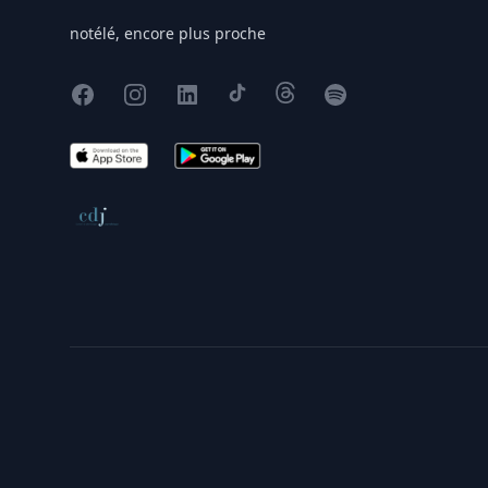
notélé, encore plus proche
Facebook
Instagram
X
TikTok
Threads
Spotify
App Store
Google Play
Conseil de déontologie journalistique