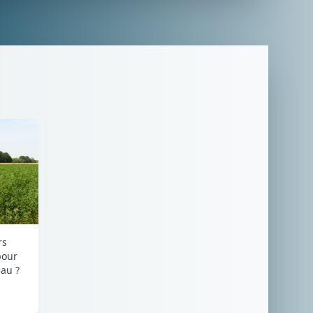
rs
pour
au ?