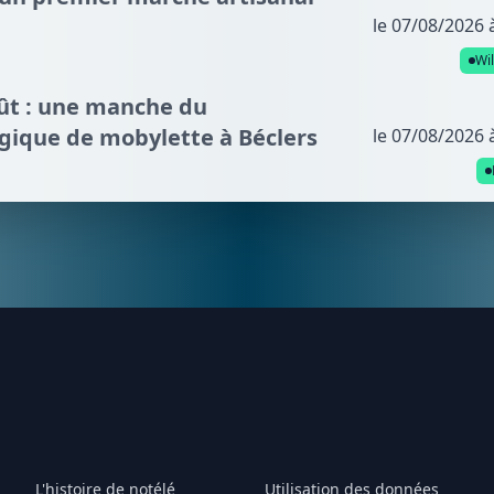
le 07/08/2026 
Wi
oût : une manche du
gique de mobylette à Béclers
le 07/08/2026 
L'histoire de notélé
Utilisation des données