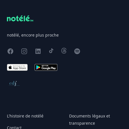
notélé, encore plus proche
Facebook
Instagram
X
TikTok
Threads
Spotify
App Store
Google Play
Conseil de déontologie journalistique
L'histoire de notélé
Documents légaux et
transparence
Contact