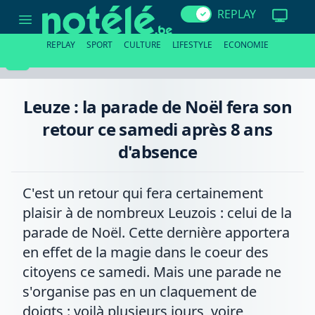
Leuze
REPLAY
:
la
parade
REPLAY
SPORT
CULTURE
LIFESTYLE
ECONOMIE
de
Noël
fera
son
retour
Leuze : la parade de Noël fera son
ce
samedi
retour ce samedi après 8 ans
après
8
d'absence
ans
d'absence
C'est un retour qui fera certainement
plaisir à de nombreux Leuzois : celui de la
parade de Noël. Cette dernière apportera
en effet de la magie dans le coeur des
citoyens ce samedi. Mais une parade ne
s'organise pas en un claquement de
doigts : voilà plusieurs jours, voire