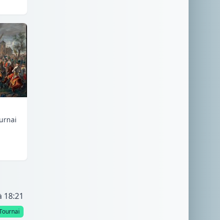
urnai
à 18:21
Tournai