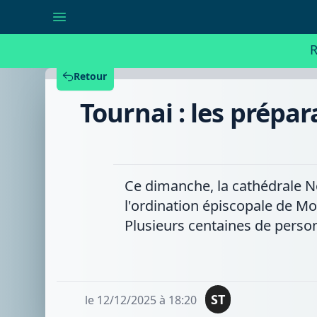
Tournai
:
les
préparatifs
R
de
l'ordination
de
Retour
Monseigneur
Rossignol
Tournai : les prépa
vont
bon
train
Ce dimanche, la cathédrale N
l'ordination épiscopale de Mo
Plusieurs centaines de person
ST
le 12/12/2025 à 18:20