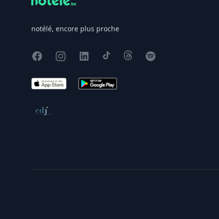
notélé, encore plus proche
Facebook
Instagram
X
TikTok
Threads
Spotify
App Store
Google Play
Conseil de déontologie journalistique