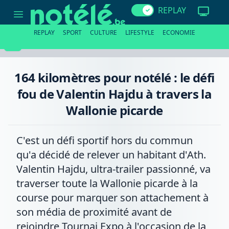
164
REPLAY
kilomètres
pour
notélé
REPLAY
SPORT
CULTURE
LIFESTYLE
ECONOMIE
:
le
défi
fou
de
164 kilomètres pour notélé : le défi
Valentin
Hajdu
fou de Valentin Hajdu à travers la
à
travers
Wallonie picarde
la
Wallonie
picarde
C'est un défi sportif hors du commun
qu'a décidé de relever un habitant d'Ath.
Valentin Hajdu, ultra-trailer passionné, va
traverser toute la Wallonie picarde à la
course pour marquer son attachement à
son média de proximité avant de
rejoindre Tournai Expo à l'occasion de la