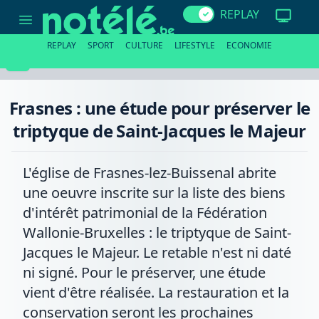
Frasnes
REPLAY
:
une
étude
REPLAY
SPORT
CULTURE
LIFESTYLE
ECONOMIE
pour
préserver
le
triptyque
de
Frasnes : une étude pour préserver le
Saint-
Jacques
triptyque de Saint-Jacques le Majeur
le
Majeur
L'église de Frasnes-lez-Buissenal abrite
une oeuvre inscrite sur la liste des biens
d'intérêt patrimonial de la Fédération
Wallonie-Bruxelles : le triptyque de Saint-
Jacques le Majeur. Le retable n'est ni daté
ni signé. Pour le préserver, une étude
vient d'être réalisée. La restauration et la
conservation seront les prochaines