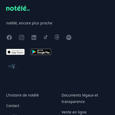
notélé, encore plus proche
Facebook
Instagram
X
TikTok
Threads
Spotify
App Store
Google Play
Conseil de déontologie journalistique
L'histoire de notélé
Documents légaux et
transparence
Contact
Vente en ligne