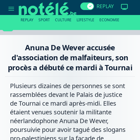
Anuna
REPLAY
De
Wever
accusée
REPLAY
SPORT
CULTURE
LIFESTYLE
ECONOMIE
d'association
de
malfaiteurs,
son
procès
Anuna De Wever accusée
a
débuté
d'association de malfaiteurs, son
ce
mardi
procès a débuté ce mardi à Tournai
à
Tournai
Plusieurs dizaines de personnes se sont
rassemblées devant le Palais de justice
de Tournai ce mardi après-midi. Elles
étaient venues soutenir la militante
néerlandophone Anuna De Wever,
poursuivie pour avoir tagué des slogans
pro-palestiniens sur la façade de