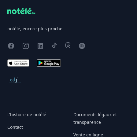
notélé, encore plus proche
Facebook
Instagram
X
TikTok
Threads
Spotify
App Store
Google Play
Conseil de déontologie journalistique
L'histoire de notélé
Documents légaux et
transparence
Contact
Vente en ligne