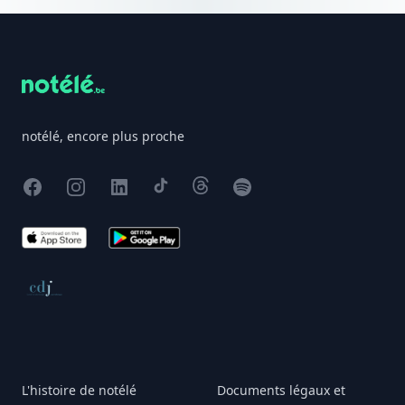
Footer
notélé, encore plus proche
Facebook
Instagram
X
TikTok
Threads
Spotify
App Store
Google Play
Conseil de déontologie journalistique
L'histoire de notélé
Documents légaux et