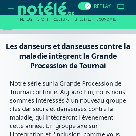
Les
REPLAY
danseurs
et
danseuses
REPLAY
SPORT
CULTURE
LIFESTYLE
ECONOMIE
contre
la
maladie
intègrent
la
Les danseurs et danseuses contre la
Grande
Procession
maladie intègrent la Grande
de
Tournai
Procession de Tournai
Notre série sur la Grande Procession de
Tournai continue. Aujourd'hui, nous nous
sommes intéressés à un nouveau groupe
: les danseurs et danseuses contre la
maladie, qui intégreront l'événement
cette année. Un groupe axé sur
l'intégration et l'inclusion, comme vous