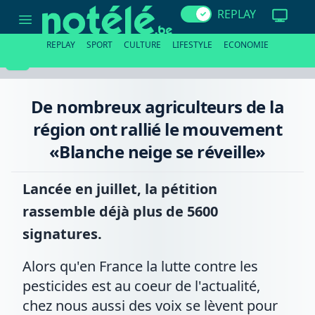
De
REPLAY
nombreux
agriculteurs
de
REPLAY
SPORT
CULTURE
LIFESTYLE
ECONOMIE
la
région
ont
rallié
le
De nombreux agriculteurs de la
mouvement
«Blanche
région ont rallié le mouvement
neige
se
«Blanche neige se réveille»
réveille»
Lancée en juillet, la pétition
rassemble déjà plus de 5600
signatures.
Alors qu'en France la lutte contre les
pesticides est au coeur de l'actualité,
chez nous aussi des voix se lèvent pour