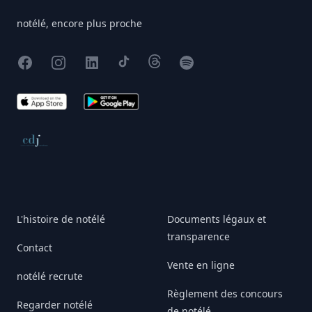
notélé, encore plus proche
Facebook
Instagram
X
TikTok
Threads
Spotify
App Store
Google Play
Conseil de déontologie journalistique
L'histoire de notélé
Documents légaux et
transparence
Contact
Vente en ligne
notélé recrute
Règlement des concours
Regarder notélé
de notélé