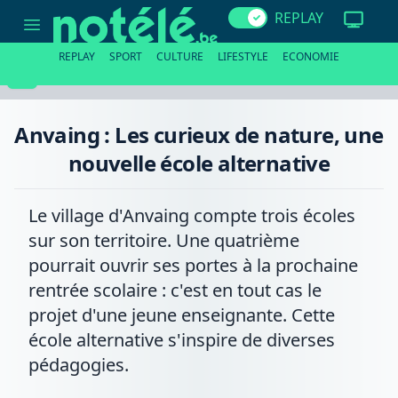
Anvaing
REPLAY
:
Les
curieux
REPLAY
SPORT
CULTURE
LIFESTYLE
ECONOMIE
de
nature,
une
nouvelle
école
Anvaing : Les curieux de nature, une
alternative
nouvelle école alternative
Le village d'Anvaing compte trois écoles
sur son territoire. Une quatrième
pourrait ouvrir ses portes à la prochaine
rentrée scolaire : c'est en tout cas le
projet d'une jeune enseignante. Cette
école alternative s'inspire de diverses
pédagogies.