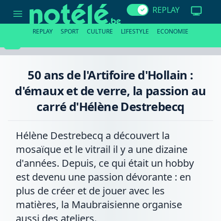
50
REPLAY
ans
de
l'Artifoire
REPLAY
SPORT
CULTURE
LIFESTYLE
ECONOMIE
d'Hollain
:
d'émaux
et
de
50 ans de l'Artifoire d'Hollain :
verre,
la
d'émaux et de verre, la passion au
passion
au
carré d'Hélène Destrebecq
carré
d'Hélène
Destrebecq
Hélène Destrebecq a découvert la
mosaïque et le vitrail il y a une dizaine
d'années. Depuis, ce qui était un hobby
est devenu une passion dévorante : en
plus de créer et de jouer avec les
matières, la Maubraisienne organise
aussi des ateliers.