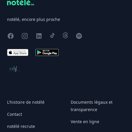
notélé, encore plus proche
Facebook
Instagram
X
TikTok
Threads
Spotify
App Store
Google Play
Conseil de déontologie journalistique
L'histoire de notélé
Documents légaux et
transparence
Contact
Vente en ligne
notélé recrute