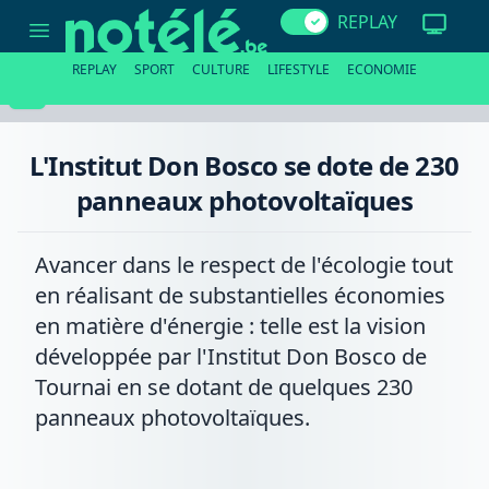
L'Institut
REPLAY
Don
Bosco
se
REPLAY
SPORT
CULTURE
LIFESTYLE
ECONOMIE
dote
de
230
panneaux
photovoltaïques
L'Institut Don Bosco se dote de 230
panneaux photovoltaïques
Avancer dans le respect de l'écologie tout
en réalisant de substantielles économies
en matière d'énergie : telle est la vision
développée par l'Institut Don Bosco de
Tournai en se dotant de quelques 230
panneaux photovoltaïques.