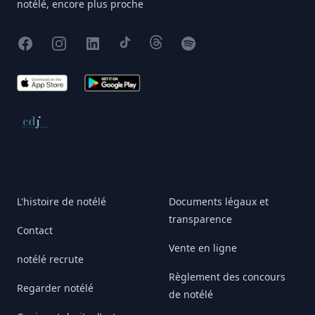
notélé, encore plus proche
Facebook
Instagram
X
TikTok
Threads
Spotify
App Store
Google Play
Conseil de déontologie journalistique
L'histoire de notélé
Documents légaux et
transparence
Contact
Vente en ligne
notélé recrute
Règlement des concours
Regarder notélé
de notélé