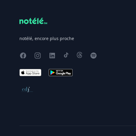
notélé, encore plus proche
Facebook
Instagram
X
TikTok
Threads
Spotify
App Store
Google Play
Conseil de déontologie journalistique