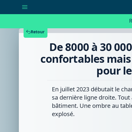
De
8000
à
30
R
000
mètres
carrés,
Retour
des
espaces
De 8000 à 30 000
fonctionnels
et
confortables
confortables mais 
mais
un
pour le
budget
qui
explose
:
dernière
En juillet 2023 débutait le c
ligne
sa dernière ligne droite. Tout
droite
pour
bâtiment. Une ombre au table
le
futur
explosé.
service
travaux
de
Lessines