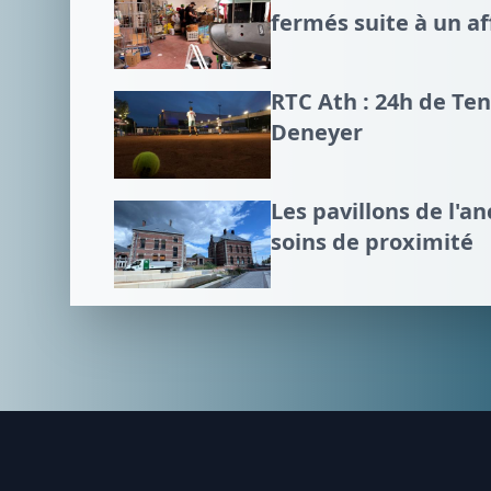
fermés suite à un a
RTC Ath : 24h de Te
Deneyer
Les pavillons de l'an
soins de proximité
Footer