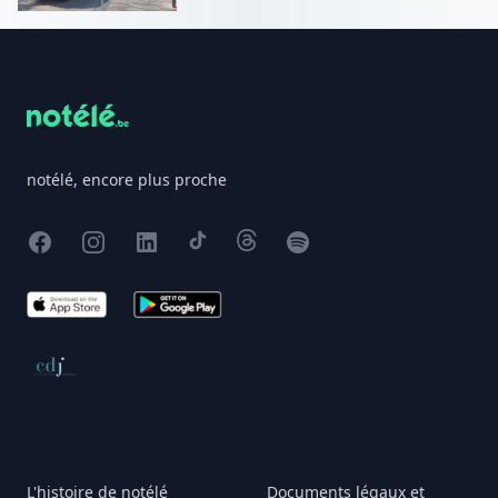
Footer
notélé, encore plus proche
Facebook
Instagram
X
TikTok
Threads
Spotify
App Store
Google Play
Conseil de déontologie journalistique
L'histoire de notélé
Documents légaux et