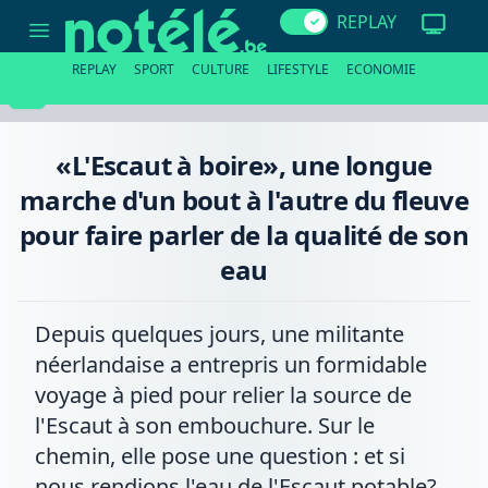
«L'Escaut
REPLAY
à
boire»,
une
REPLAY
SPORT
CULTURE
LIFESTYLE
ECONOMIE
longue
marche
d'un
bout
à
«L'Escaut à boire», une longue
l'autre
du
marche d'un bout à l'autre du fleuve
fleuve
pour
pour faire parler de la qualité de son
faire
parler
eau
de
la
qualité
de
Depuis quelques jours, une militante
son
eau
néerlandaise a entrepris un formidable
voyage à pied pour relier la source de
l'Escaut à son embouchure. Sur le
chemin, elle pose une question : et si
nous rendions l'eau de l'Escaut potable?