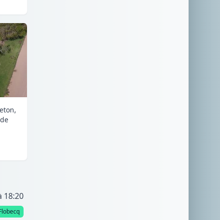
eton,
nde
à 18:20
Flobecq