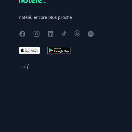
notélé, encore plus proche
Facebook
Instagram
X
TikTok
Threads
Spotify
App Store
Google Play
Conseil de déontologie journalistique