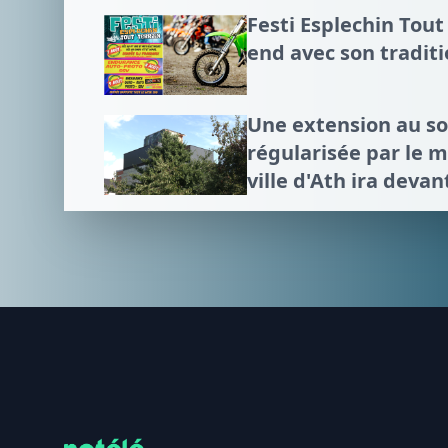
Festi Esplechin Tout
end avec son tradit
Une extension au 
régularisée par le mi
ville d'Ath ira devan
Footer