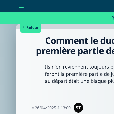
Comment
le
duo
«Les
R
plaisirs
coupables»
se
Retour
retrouvera
en
Comment le duo 
première
partie
de
première partie d
Julien
Doré
le
8
Ils n'en reviennent toujours 
novembre
à
feront la première partie de J
Forest
National
au départ était une blague plu
ST
le 26/04/2025 à 13:00