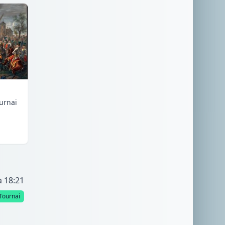
urnai
à 18:21
Tournai