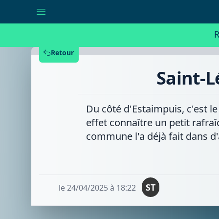
Saint-
Léger
:
la
R
place
se
refait
Retour
une
beauté
Saint-L
Du côté d'Estaimpuis, c'est le
effet connaître un petit rafra
commune l'a déjà fait dans d'a
ST
le 24/04/2025 à 18:22