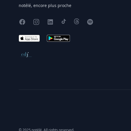
notélé, encore plus proche
Facebook
Instagram
X
TikTok
Threads
Spotify
App Store
Google Play
Conseil de déontologie journalistique
© 2025 notélé. All rights reserved.