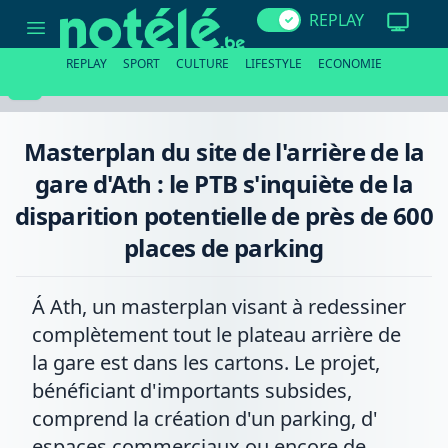
Masterplan
REPLAY
du
site
de
REPLAY
SPORT
CULTURE
LIFESTYLE
ECONOMIE
l'arrière
de
la
gare
d'Ath
Masterplan du site de l'arrière de la
:
le
gare d'Ath : le PTB s'inquiète de la
PTB
s'inquiète
disparition potentielle de près de 600
de
la
places de parking
disparition
potentielle
de
près
Á Ath, un masterplan visant à redessiner
de
600
complètement tout le plateau arrière de
places
la gare est dans les cartons. Le projet,
de
parking
bénéficiant d'importants subsides,
comprend la création d'un parking, d'
espaces commerciaux ou encore de