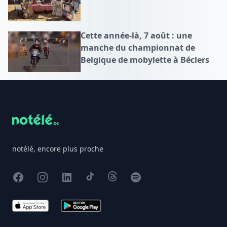
Cette année-là, 7 août : une
manche du championnat de
Belgique de mobylette à Béclers
Footer
notélé, encore plus proche
Facebook
Instagram
X
TikTok
Threads
Spotify
App Store
Google Play