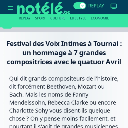
Festival
REPLAY
des
Voix
Intimes
REPLAY
SPORT
CULTURE
LIFESTYLE
ECONOMIE
à
Tournai
:
un
hommage
Festival des Voix Intimes à Tournai :
à
7
un hommage à 7 grandes
grandes
compositrices
compositrices avec le quatuor Avril
avec
le
quatuor
Avril
Qui dit grands compositeurs de l'histoire,
dit forcément Beethoven, Mozart ou
Bach. Mais les noms de Fanny
Mendelssohn, Rebecca Clarke ou encore
Charlotte Sohy vous disent-ils quelque
chose ? On y pense moins facilement, et
pourtant il s'agit de grandes musiciennes