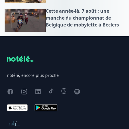
Cette année-là, 7 août : une
manche du championnat de
Belgique de mobylette à Béclers
Footer
notélé, encore plus proche
Facebook
Instagram
X
TikTok
Threads
Spotify
App Store
Google Play
Conseil de déontologie journalistique